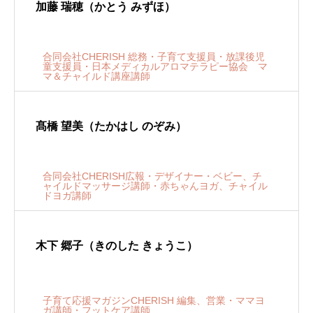
加藤 瑞穂（かとう みずほ）
合同会社CHERISH 総務・子育て支援員・放課後児
童支援員・日本メディカルアロマテラピー協会 マ
マ＆チャイルド講座講師
髙橋 望美（たかはし のぞみ）
合同会社CHERISH広報・デザイナー・ベビー、チ
ャイルドマッサージ講師・赤ちゃんヨガ、チャイル
ドヨガ講師
木下 郷子（きのした きょうこ）
子育て応援マガジンCHERISH 編集、営業・ママヨ
ガ講師・フットケア講師