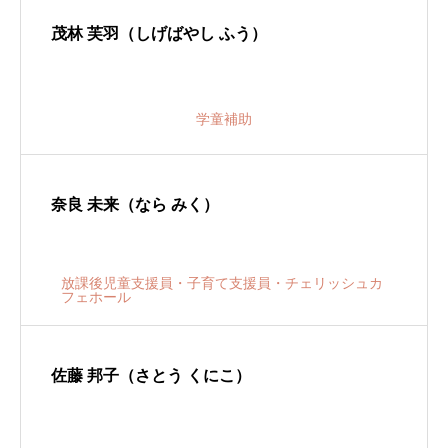
茂林 芙羽（しげばやし ふう）
学童補助
奈良 未来（なら みく）
放課後児童支援員・子育て支援員・チェリッシュカ
フェホール
佐藤 邦子（さとう くにこ）