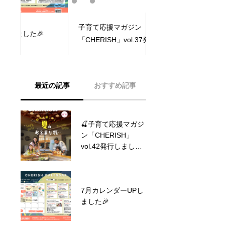
子育て応援マガジン
9月カレンダー更新し
「CHERISH」vol.37発行しまし
た！
最近の記事
おすすめ記事
🍒子育て応援マガジ
7月カレンダーUPし
ン「CHERISH」
ました🎉
vol.42発行しまし
た！
7月カレンダーUPし
クラファン終了しま
ました🎉
した！