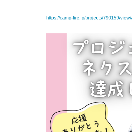
https://camp-fire.jp/projects/790159/view