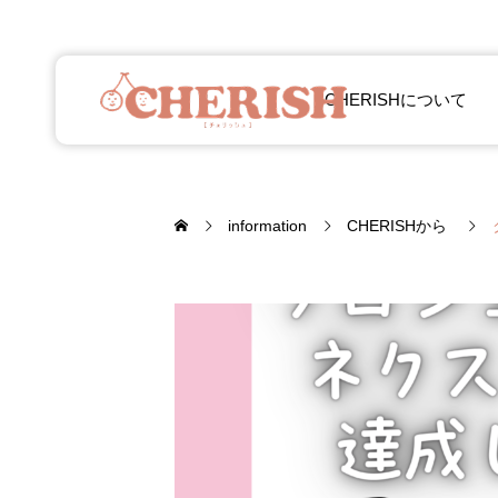
CHERISHについて
information
CHERISHから