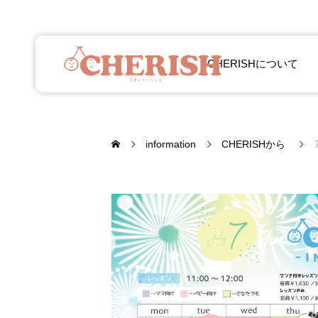
CHERISHについて
information
CHERISHから