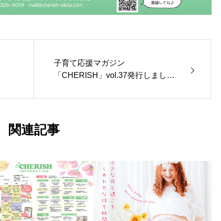
子育て応援マガジン
「CHERISH」vol.37発行しまし
た！
関連記事