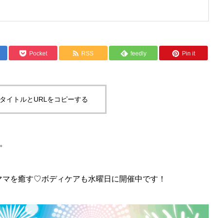
Pocket
RSS
feedly
Pin it
タイトルとURLをコピーする
す。
ママを癒す♡ボディケアも水曜日に開催中です！