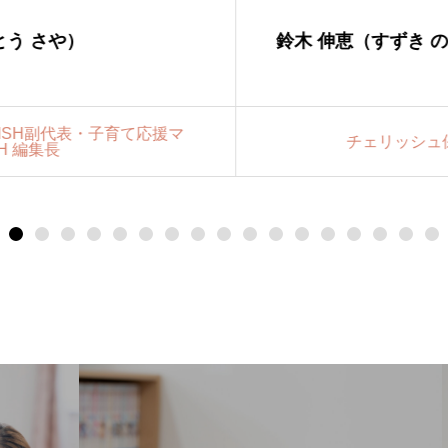
う さや）
鈴木 伸恵（すずき の
ISH副代表・子育て応援マ
チェリッシュ保
 編集長