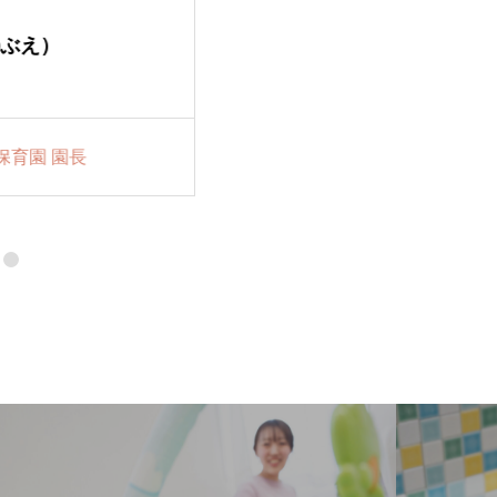
ぶえ）
加藤 瑞穂（かとう みずほ）
合同会社CHERISH 総務・子
員・放課後児童支援員・日本
育園 園長
アロマテラピー協会 ママ＆
講座講師