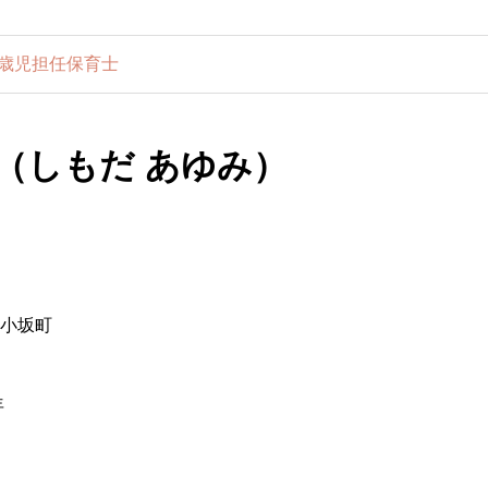
0歳児担任保育士
（しもだ あゆみ）
小坂町
年