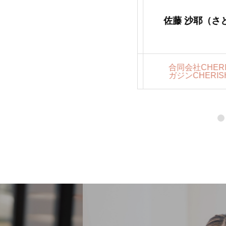
（かとう みき）
佐藤 沙耶（さと
HERISH 代表社員・学童保育
合同会社CHER
シュスクール施設長・ママフィ
ガジンCHERISH
・親子フィット講師